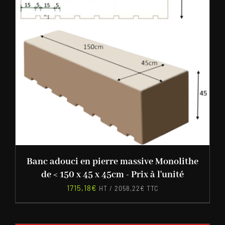
Banc adouci en pierre massive Monolithe
de < 150 x 45 x 45cm - Prix à l'unité
1715,18
€
HT /
2058,22
€
TTC