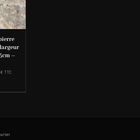
pierre
 largeur
 5cm –
4
€
TTC
urier