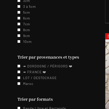
3cm
3 à 5cm
5cm
6cm
7cm
8cm
9cm
10cm
Trier par provenances et types
➠ DORDOGNE / PÉRIGORD ❤️️
➠ FRANCE ❤️️
LOT / DESTOCKAGE
Maroc
Trier par formats
Bande Libre et Rectangle