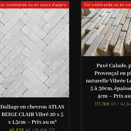
Sur commande ou en cours d'appro
Sur commande ou en cou
Pavé Calade, 
Provençal en p
naturelle Vibrée 
5 à 30cm, épaiss
4cm – Prix a
117,78
€
HT /
141,34
Dallage en chevron ATLAS
BEIGE CLAIR Vibré 20 x 5
x 1,5cm – Prix au m²
45,83
€
HT /
55,00
€
TTC