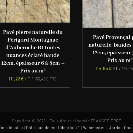
Pavé pierre naturelle du
Pavé Provençal 
Périgord Montagnac
naturelle, bandes
d’Auberoche B1 toutes
12cm, épaisseur
nuances éclaté bande
Prix au m²
12cm, épaisseur 6 à 8cm –
114,95
€
HT /
137,9
Prix au m²
111,23
€
HT /
133,48
€
TTC
Copyright © 2021 - Tous droits réservés FRANCEPIERRE
ions légales
|
Politique de confidentialité
|
Webmaster : Jordan Cout