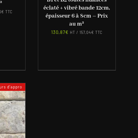
B1 et B2 toutes nuances
²
éclaté + vibré bande 12cm,
6
€
TTC
épaisseur 6 à 8cm – Prix
au m²
130,87
€
HT /
157,04
€
TTC
rs d'appro