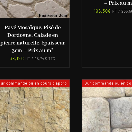
– Prix au m
196,30
€
HT /
235,5
Pavé Mosaïque, Pisé de
Dordogne, Calade en
pierre naturelle, épaisseur
3cm – Prix au m²
38,12
€
HT /
45,74
€
TTC
Sur commande ou en cours d'appro
Sur commande ou en cou