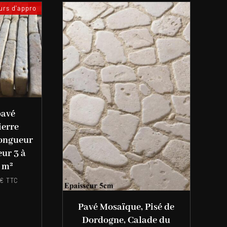
rs d'appro
pavé
ierre
Longueur
eur 3 à
u m²
€
TTC
Pavé Mosaïque, Pisé de
Dordogne, Calade du