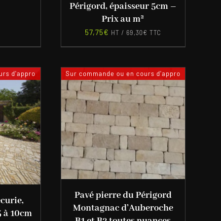
Périgord, épaisseur 5cm –
Prix au m²
57,75
€
HT /
69,30
€
TTC
rs d'appro
Sur commande ou en cours d'appro
Pavé pierre du Périgord
curie,
Montagnac d’Auberoche
5 à 10cm