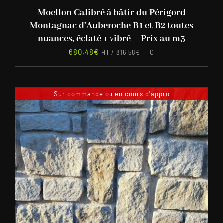
Moellon Calibré à bâtir du Périgord
Montagnac d’Auberoche B1 et B2 toutes
nuances, éclaté + vibré – Prix au m3
680,48
€
HT /
816,58
€
TTC
Sur commande ou en cours d'appro