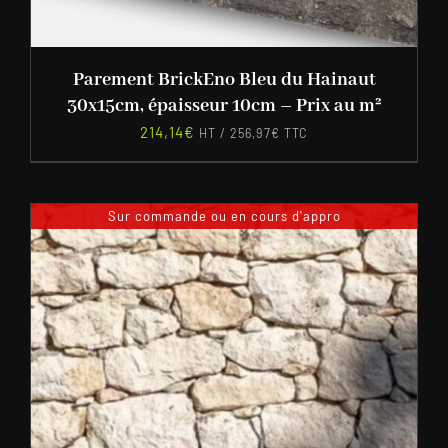
Parement BrickEno Bleu du Hainaut
30x15cm, épaisseur 10cm – Prix au m²
214,14
€
HT /
256,97
€
TTC
Sur commande ou en cours d'appro