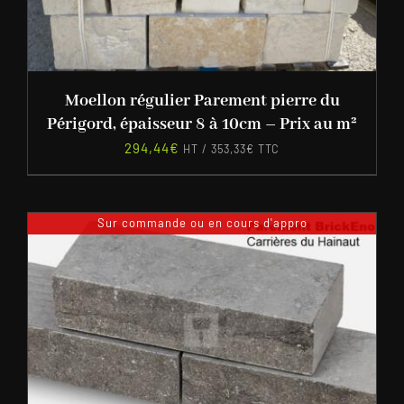
Moellon régulier Parement pierre du
Périgord, épaisseur 8 à 10cm – Prix au m²
294,44
€
HT /
353,33
€
TTC
Sur commande ou en cours d'appro