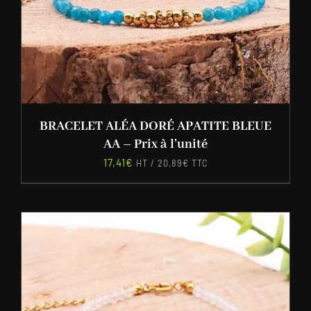
BRACELET ALÉA DORÉ APATITE BLEUE
AA – Prix à l’unité
17,41
€
HT /
20,89
€
TTC