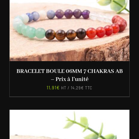
BRACELET BOULE 06MM 7 CHAKRAS AB
– Prix à l’unité
11,91
€
HT /
14,29
€
TTC