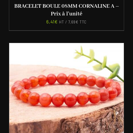
BRACELET BOULE 08MM CORNALINE A –
Prix à l’unité
6,41
€
HT /
7,69
€
TTC