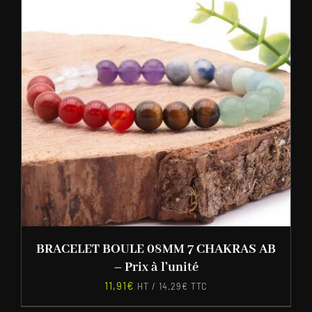
BRACELET BOULE 08MM 7 CHAKRAS AB
– Prix à l’unité
11,91
€
HT /
14,29
€
TTC