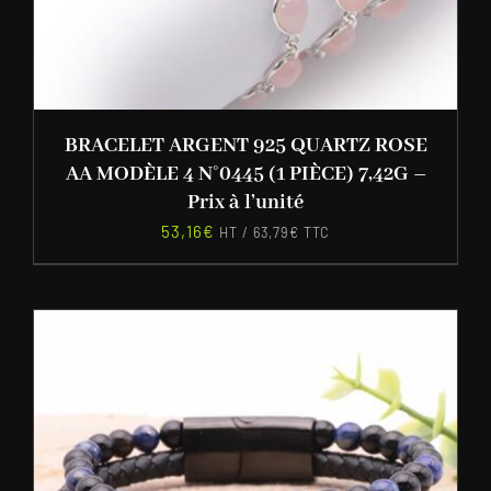
BRACELET ARGENT 925 QUARTZ ROSE
AA MODÈLE 4 N°0445 (1 PIÈCE) 7,42G –
Prix à l’unité
53,16
€
HT /
63,79
€
TTC