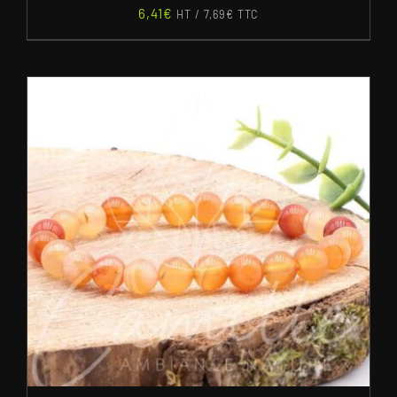
6,41
€
HT /
7,69
€
TTC