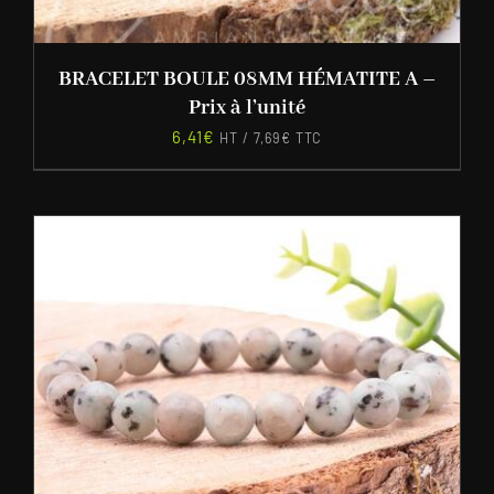
BRACELET BOULE 08MM HÉMATITE A –
Prix à l’unité
6,41
€
HT /
7,69
€
TTC