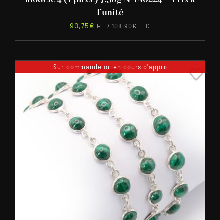
modèle 4 (1 pièce) 7,30g N°1A0224 – Prix à
l’unité
90,75
€
HT /
108,90
€
TTC
Sur commande ou en cours d'appro