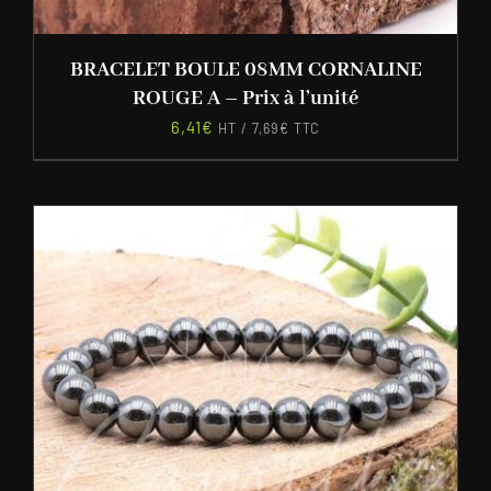
BRACELET BOULE 08MM CORNALINE
ROUGE A – Prix à l’unité
6,41
€
HT /
7,69
€
TTC