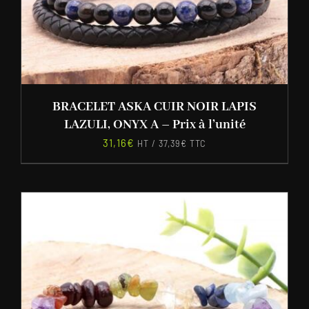
BRACELET ASKA CUIR NOIR LAPIS
LAZULI, ONYX A – Prix à l’unité
31,16
€
HT /
37,39
€
TTC