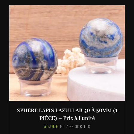
SPHÈRE LAPIS LAZULI AB 40 À 50MM (1
PIÈCE) – Prix à l’unité
55,00
€
HT /
66,00
€
TTC