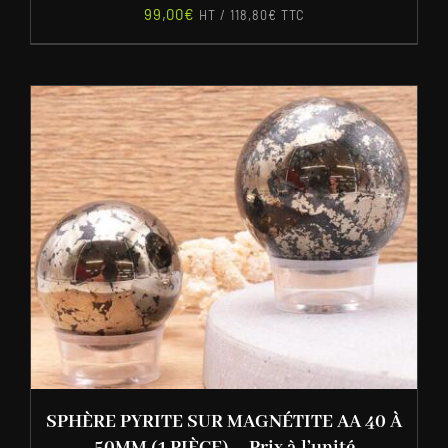
99,00
€
HT /
118,80
€
TTC
SPHÈRE PYRITE SUR MAGNÉTITE AA 40 À
50MM (1 PIÈCE) – Prix à l’unité