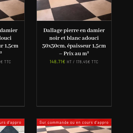
 damier
Dallage pierre en damier
douci
noir et blanc adouci
ur 1,5cm
30x30cm, épaisseur 1,5cm
²
– Prix au m²
148,71
€
5
€
TTC
HT /
178,45
€
TTC
rs d'appro
Sur commande ou en cours d'appro