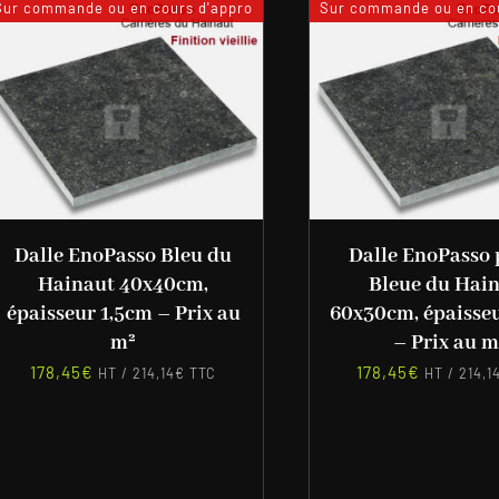
Sur commande ou en cours d'appro
Sur commande ou en cou
Dalle EnoPasso Bleu du
Dalle EnoPasso 
Hainaut 40x40cm,
Bleue du Hai
épaisseur 1,5cm – Prix au
60x30cm, épaisse
m²
– Prix au m
178,45
€
178,45
€
HT /
214,14
€
TTC
HT /
214,1