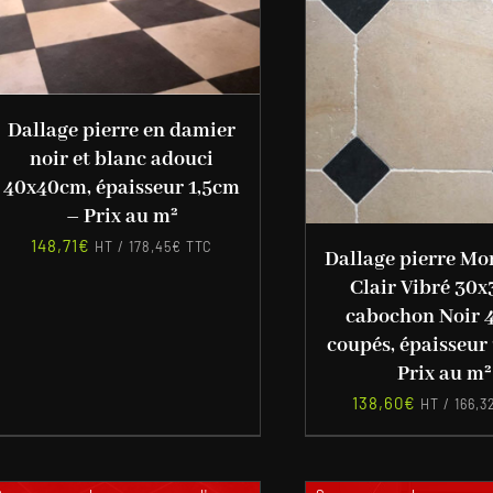
Dallage pierre en damier
noir et blanc adouci
40x40cm, épaisseur 1,5cm
– Prix au m²
148,71
€
HT /
178,45
€
TTC
Dallage pierre M
Clair Vibré 30
cabochon Noir 
coupés, épaisseur
Prix au m²
138,60
€
HT /
166,3