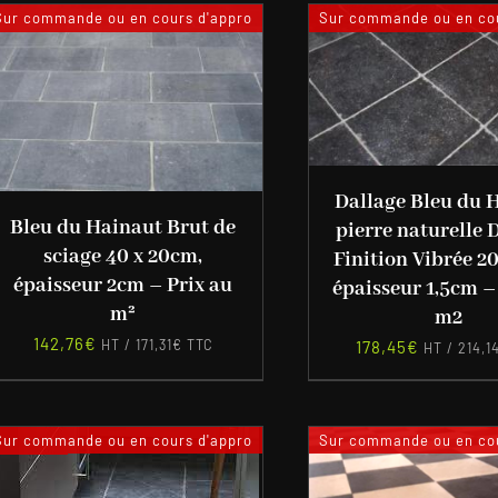
Sur commande ou en cours d'appro
Sur commande ou en cou
Dallage Bleu du 
Bleu du Hainaut Brut de
pierre naturelle 
sciage 40 x 20cm,
Finition Vibrée 2
épaisseur 2cm – Prix au
épaisseur 1,5cm –
m²
m2
142,76
€
HT /
171,31
€
TTC
178,45
€
HT /
214,1
Sur commande ou en cours d'appro
Sur commande ou en cou