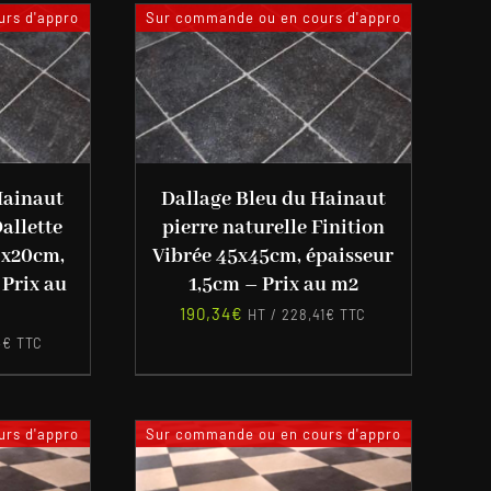
rs d'appro
Sur commande ou en cours d'appro
Hainaut
Dallage Bleu du Hainaut
Dallette
pierre naturelle Finition
0x20cm,
Vibrée 45x45cm, épaisseur
 Prix au
1,5cm – Prix au m2
190,34
€
HT /
228,41
€
TTC
4
€
TTC
rs d'appro
Sur commande ou en cours d'appro