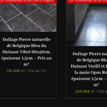
Sur commande ou en cours d'appro
Sur commande ou en cou
Dallage Pierre naturelle
de Belgique Bleu du
Hainaut Vibré 60x40cm,
Dallage Pierre na
épaisseur 1,5cm – Prix au
de Belgique Bl
m²
Hainaut Vieilli et 
178,45
€
HT /
214,14
€
TTC
la main Opus R
épaisseur 1,5cm –
m²
243,88
€
HT /
292,6