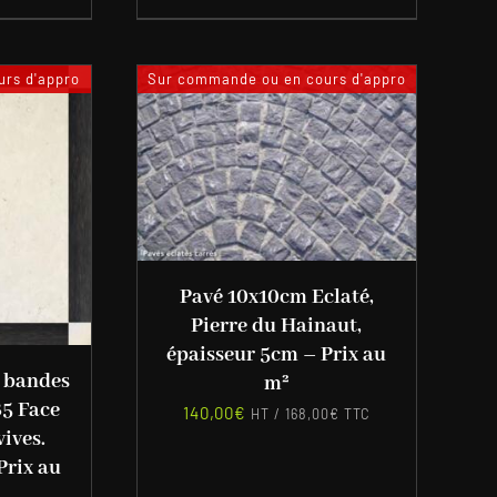
rs d'appro
Sur commande ou en cours d'appro
Pavé 10x10cm Eclaté,
Pierre du Hainaut,
épaisseur 5cm – Prix au
t bandes
m²
B5 Face
140,00
€
HT /
168,00
€
TTC
vives.
Prix au