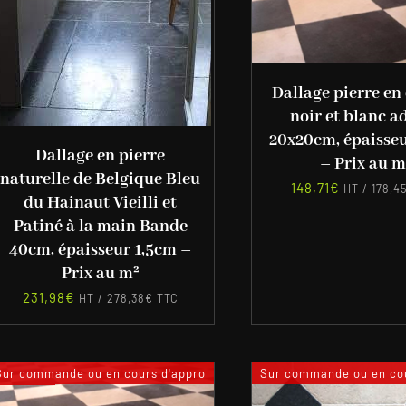
Dallage pierre en
noir et blanc a
20x20cm, épaisse
Dallage en pierre
– Prix au m
naturelle de Belgique Bleu
148,71
€
HT /
178,4
du Hainaut Vieilli et
Patiné à la main Bande
40cm, épaisseur 1,5cm –
Prix au m²
231,98
€
HT /
278,38
€
TTC
Sur commande ou en cours d'appro
Sur commande ou en cou