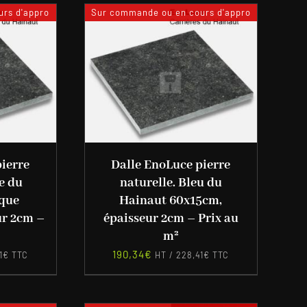
rs d'appro
Sur commande ou en cours d'appro
ierre
Dalle EnoLuce pierre
e du
naturelle. Bleu du
ique
Hainaut 60x15cm,
ur 2cm –
épaisseur 2cm – Prix au
m²
190,34
€
1
€
TTC
HT /
228,41
€
TTC