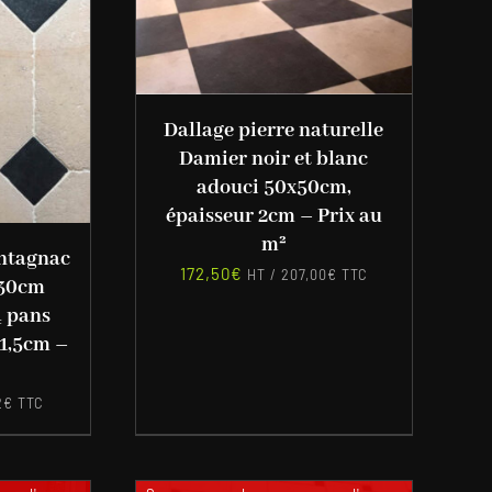
Dallage pierre naturelle
Damier noir et blanc
adouci 50x50cm,
épaisseur 2cm – Prix au
m²
ontagnac
172,50
€
HT /
207,00
€
TTC
x30cm
4 pans
 1,5cm –
2
€
TTC