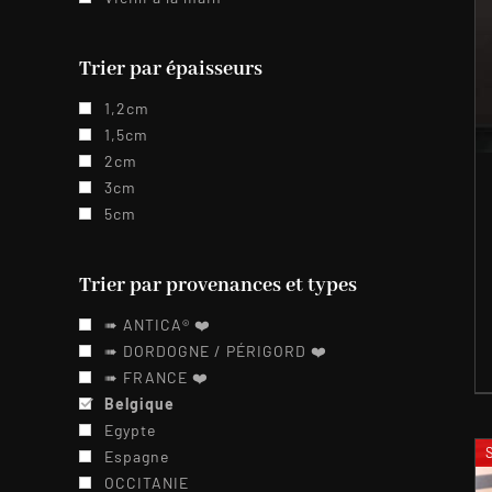
Trier par épaisseurs
1,2cm
1,5cm
2cm
3cm
5cm
Trier par provenances et types
➠ ANTICA® ❤️️
➠ DORDOGNE / PÉRIGORD ❤️️
➠ FRANCE ❤️️
Belgique
Egypte
Espagne
OCCITANIE