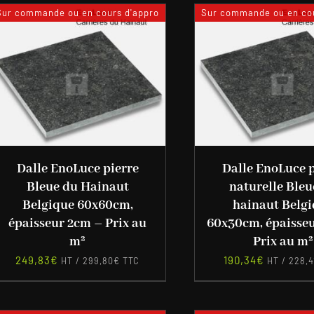
Sur commande ou en cours d'appro
Sur commande ou en cou
Dalle EnoLuce pierre
Dalle EnoLuce p
Bleue du Hainaut
naturelle Bleu
Belgique 60x60cm,
hainaut Belg
épaisseur 2cm – Prix au
60x30cm, épaisse
m²
Prix au m²
249,83
€
190,34
€
HT /
299,80
€
TTC
HT /
228,4