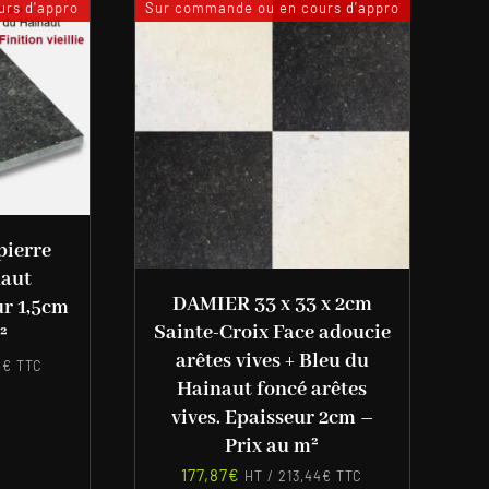
rs d'appro
Sur commande ou en cours d'appro
pierre
naut
DAMIER 33 x 33 x 2cm
ur 1,5cm
Sainte-Croix Face adoucie
²
arêtes vives + Bleu du
4
€
TTC
Hainaut foncé arêtes
vives. Epaisseur 2cm –
Prix au m²
177,87
€
HT /
213,44
€
TTC