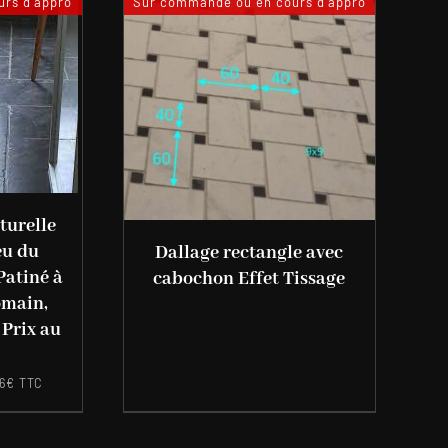
rs d'appro
Sur commande ou en cours d'appro
turelle
eu du
Dallage rectangle avec
Patiné à
cabochon Effet Tissage
omain,
 Prix au
6
€
TTC