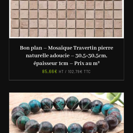
Bon plan – Mosaïque Travertin pierre
naturelle adoucie – 30,5×30,5cm,
épaisseur 1cm – Prix au m²
85,66
€
HT /
102,79
€
TTC