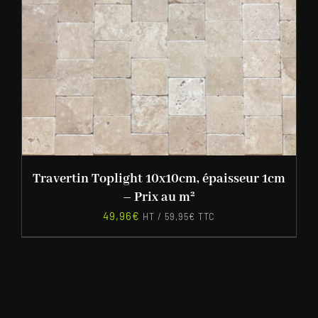
Travertin Toplight 10x10cm, épaisseur 1cm
– Prix au m²
49,96
€
HT /
59,95
€
TTC