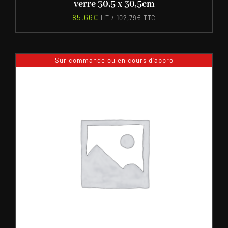
verre 30,5 x 30,5cm
85,66
€
HT /
102,79
€
TTC
Sur commande ou en cours d'appro