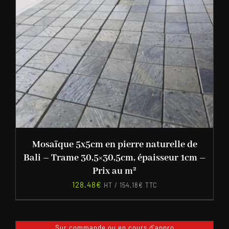
Mosaïque 5x5cm en pierre naturelle de
Bali – Trame 30,5×30,5cm, épaisseur 1cm –
Prix au m²
128,48
€
HT /
154,18
€
TTC
Sur commande ou en cours d'appro