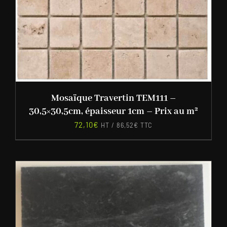
Mosaïque Travertin TEM111 –
30,5×30,5cm, épaisseur 1cm – Prix au m²
72,10
€
HT /
86,52
€
TTC