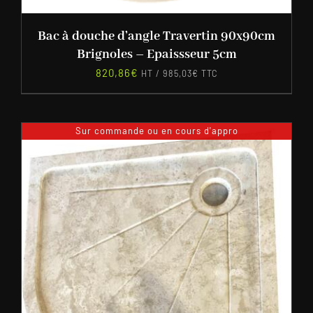
Bac à douche d’angle Travertin 90x90cm
Brignoles – Epaissseur 5cm
820,86
€
HT /
985,03
€
TTC
Sur commande ou en cours d'appro