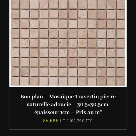
Bon plan – Mosaïque Travertin pierre
naturelle adoucie – 30,5×30,5cm,
épaisseur 1cm – Prix au m²
85,66
€
HT /
102,79
€
TTC