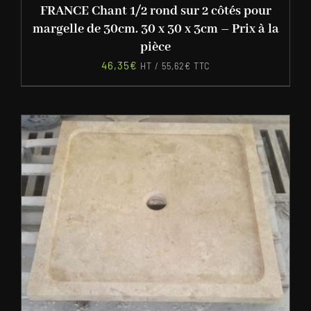
FRANCE Chant 1/2 rond sur 2 côtés pour
margelle de 30cm. 30 x 30 x 3cm – Prix à la
pièce
46,35
€
HT /
55,62
€
TTC