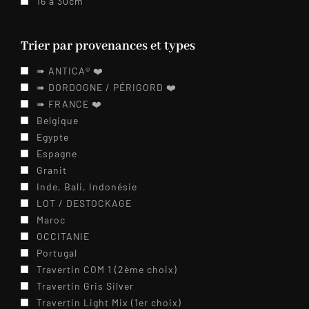
16 à 30cm
Trier par provenances et types
➠ ANTICA® ❤️️
➠ DORDOGNE / PÉRIGORD ❤️️
➠ FRANCE ❤️️
Belgique
Egypte
Espagne
Granit
Inde, Bali, Indonésie
LOT / DESTOCKAGE
Maroc
OCCITANIE
Portugal
Travertin COM 1 (2ème choix)
Travertin Gris Silver
Travertin Light Mix (1er choix)