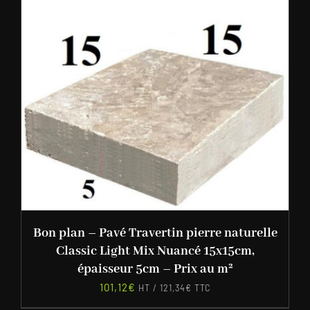
Bon plan – Pavé Travertin pierre naturelle
Classic Light Mix Nuancé 15x15cm,
épaisseur 5cm – Prix au m²
101,12
€
HT /
121,34
€
TTC