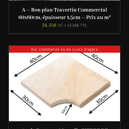
A – Bon plan Travertin Commercial
60x60cm, épaisseur 1,5cm – Prix au m²
36,30
€
HT /
43,56
€
TTC
Sur commande ou en cours d'appro