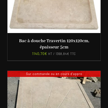
Bac à douche Travertin 120x120cm,
épaisseur 5cm
1140,70
€
HT /
1368,84
€
TTC
Sur commande ou en cours d'appro