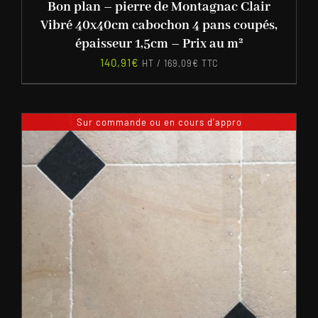
Bon plan – pierre de Montagnac Clair
Vibré 40x40cm cabochon 4 pans coupés,
épaisseur 1,5cm – Prix au m²
140,91
€
HT /
169,09
€
TTC
Sur commande ou en cours d'appro