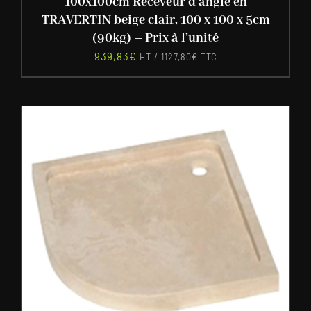
100x100cm Receveur d’angle en
TRAVERTIN beige clair, 100 x 100 x 5cm
(90kg) – Prix à l’unité
939,83
€
HT /
1127,80
€
TTC