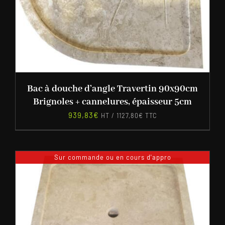
Bac à douche d’angle Travertin 90x90cm
Brignoles + cannelures, épaisseur 5cm
939,83
€
HT /
1127,80
€
TTC
Sur commande ou en cours d'appro