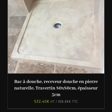
Bac à douche, receveur douche en pierre
naturelle, Travertin 80x80cm, épaisseur
5cm
532,40
€
HT /
638,88
€
TTC