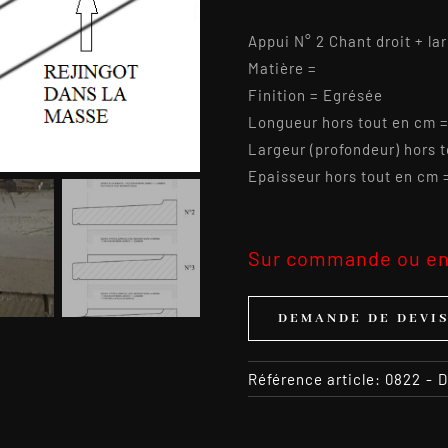
Appui N° 2 Chant droit + la
Matière =
Finition = Egrésée
Longueur hors tout en cm 
Largeur (profondeur) hors 
Epaisseur hors tout en cm 
Sur commande ou en
DEMANDE DE DEVI
Référence article:
0822
-
D