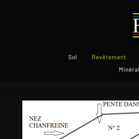
Passer
au
contenu
Sol
Revêtement
Minéra