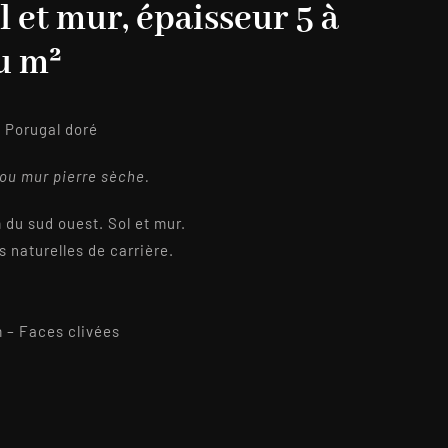
l et mur, épaisseur 5 à
u m²
 Porugal doré
 ou mur pierre sèche.
 du sud ouest. Sol et mur.
s naturelles de carrière.
– Faces clivées
2