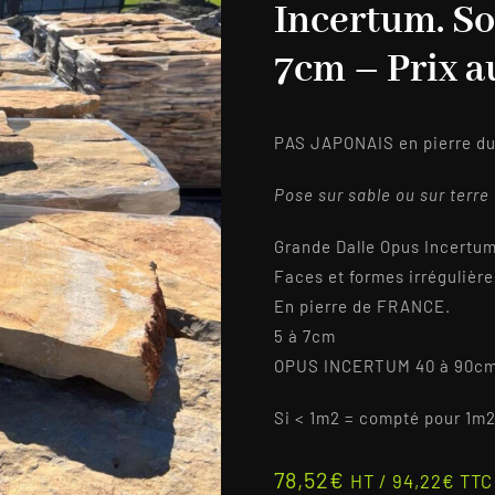
Incertum. So
7cm – Prix a
PAS JAPONAIS en pierre du
Pose sur sable ou sur terre
Grande Dalle Opus Incertum
Faces et formes irrégulière
En pierre de FRANCE.
5 à 7cm
OPUS INCERTUM 40 à 90cm 
Si < 1m2 = compté pour 1m
78,52
€
HT /
94,22
€
TTC