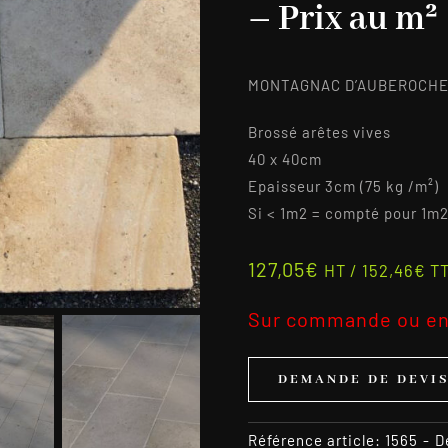
– Prix au m²
MONTAGNAC D’AUBEROCHE 
Brossé arêtes vives
40 x 40cm
Epaisseur 3cm (75 kg /m²)
Si < 1m2 = compté pour 1m
127,05
€
HT /
152,46
€
T
Sur commande ou en
DEMANDE DE DEVI
Référence article:
1565
-
D