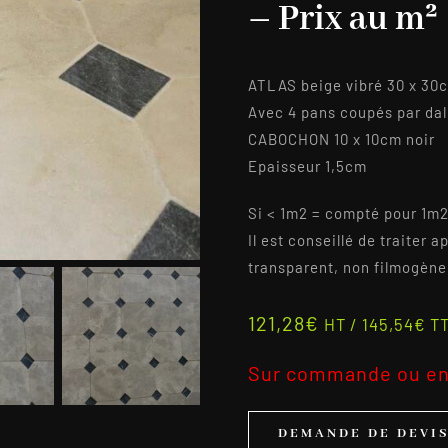
– Prix au m²
ATLAS beige vibré 30 x 30
Avec 4 pans coupés par dal
CABOCHON 10 x 10cm noir
Epaisseur 1,5cm
Si < 1m2 = compté pour 1m
Il est conseillé de traiter
transparent, non filmogène 
121,28
€
HT /
145,54
€
T
Sur commande ou en
DEMANDE DE DEVI