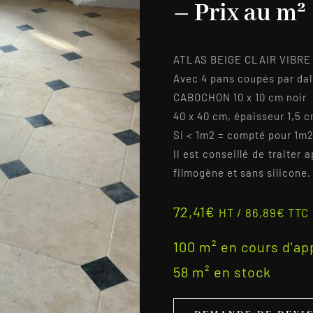
– Prix au m²
ATLAS BEIGE CLAIR VIBRE
Avec 4 pans coupés par dal
CABOCHON 10 x 10 cm noir
40 x 40 cm, épaisseur 1,5 
Si < 1m2 = compté pour 1m
Il est conseillé de traiter
filmogène et sans silicone.
72,41
€
HT /
86,89
€
TTC
100 m² en cours d'a
58 m² en stock