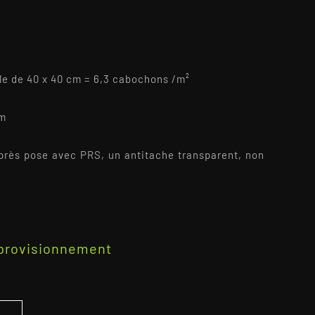
le de 40 x 40 cm = 6,3 cabochons /m²
cm
2
 après pose avec PRS, un antitache transparent, non
pprovisionnement