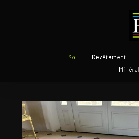
Passer
au
contenu
Sol
Revêtement
Minéra