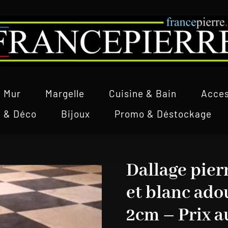
Mur
Margelle
Cuisine & Bain
Acces
l & Déco
Bijoux
Promo & Déstockage
Dallage pier
et blanc ado
2cm – Prix a