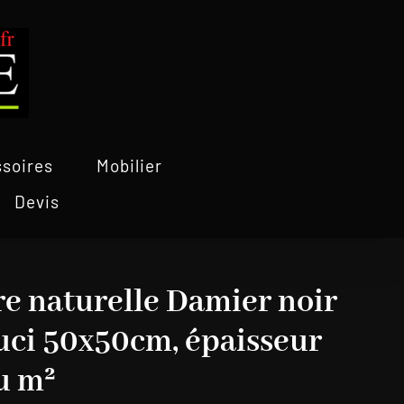
soires
Mobilier
Devis
re naturelle Damier noir
uci 50x50cm, épaisseur
u m²