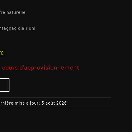
rre naturelle
ntagnac clair uni
2
TC
 cours d'approvisionnement
S
rnière mise à jour: 3 août 2026