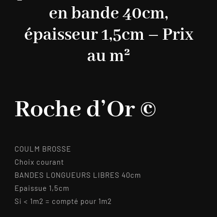
en bande 40cm,
épaisseur 1,5cm – Prix
au m²
Roche d’Or ©
COULM BROSSE
Choix courant
BANDES LONGUEURS LIBRES 40cm
Epaissue 1,5cm
Si < 1m2 = compté pour 1m2