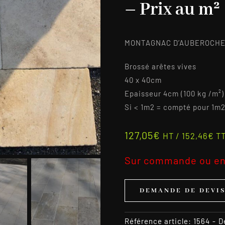
– Prix au m²
MONTAGNAC D’AUBEROCHE B
Brossé arêtes vives
40 x 40cm
Epaisseur 4cm (100 kg /m²)
Si < 1m2 = compté pour 1m
127,05
€
HT /
152,46
€
T
Sur commande ou en
DEMANDE DE DEVI
Référence article:
1564
-
D