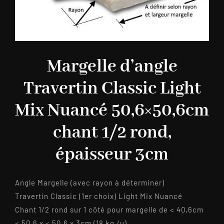
Margelle d’angle
Travertin Classic Light
Mix Nuancé 50,6×50,6cm
chant 1/2 rond,
épaisseur 3cm
Angle Margelle (avec rayon à déterminer)
Travertin Classic (1er choix) Light Mix Nuancé
Chant 1/2 rond sur 1 côté pour margelle de < 40,6cm
< 50,6 x < 50,6 x 3cm (18 kg /u)