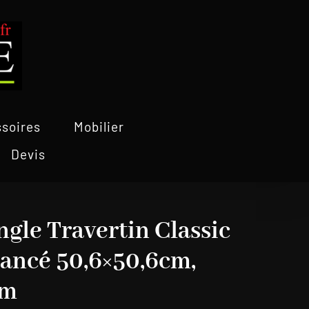
soires
Mobilier
Devis
ngle Travertin Classic
uancé 50,6×50,6cm,
cm