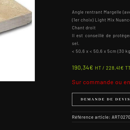
Angle rentrant Margelle (av
(1er choix) Light Mix Nuanc
Chant droit
Il est conseillé de protég
sel.
< 50,6 x < 50,6 x 5cm (30 kg
190,34
€
HT /
228,41
€
T
Sur commande ou en
DEMANDE DE DEVI
Référence article:
ART027