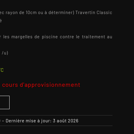
ec rayon de 10cm ou à déterminer) Travertin Classic
é
er les margelles de piscine contre le traitement au
 /u)
TC
 cours d'approvisionnement
S
0
-
Dernière mise à jour: 3 août 2026