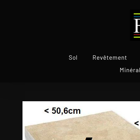
Passer
au
contenu
Sol
Revêtement
Minéra