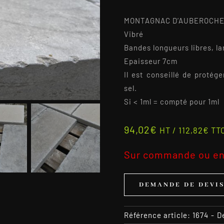
MONTAGNAC D’AUBEROCHE 
Vibré
Bandes longueurs libres, la
Epaisseur 7cm
Il est conseillé de protég
sel.
Si < 1ml = compté pour 1ml
94,02
€
HT /
112,82
€
TT
Sur commande ou en
DEMANDE DE DEVI
Référence article:
1674
-
D