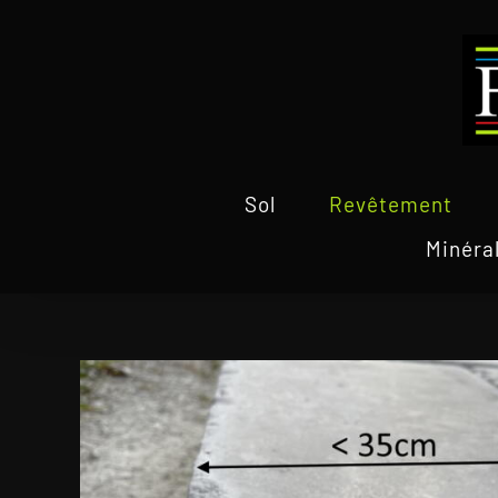
Passer
au
contenu
Sol
Revêtement
Minéra