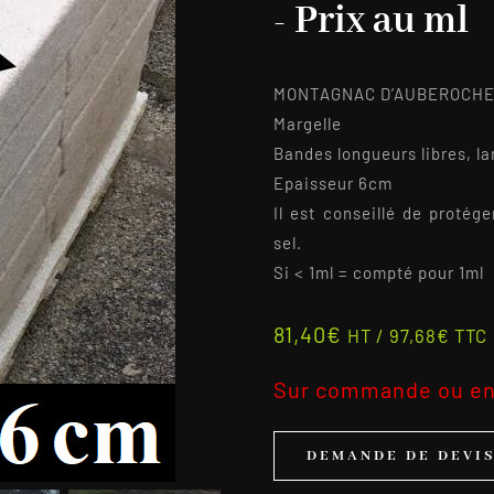
- Prix au ml
MONTAGNAC D’AUBEROCHE B
Margelle
Bandes longueurs libres, la
Epaisseur 6cm
Il est conseillé de protég
sel.
Si < 1ml = compté pour 1ml
81,40
€
HT /
97,68
€
TTC
Sur commande ou en
DEMANDE DE DEVI