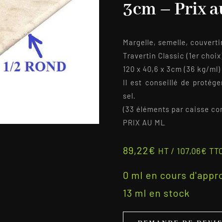
3cm – Prix a
Margelle, semelle, couverti
Travertin Classic (1er choi
120 x 40,6 x 3cm (36 kg/ml)
Il est conseillé de protég
sel.
(33 éléments par caisse co
PRIX AU ML
89,22
€
HT /
107,06
€
TT
0 ml en cours d'app
13 ml en stock