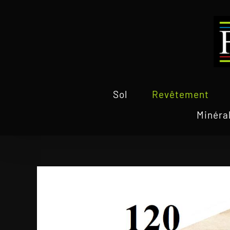
Passer
au
contenu
Sol
Revêtement
Minéra