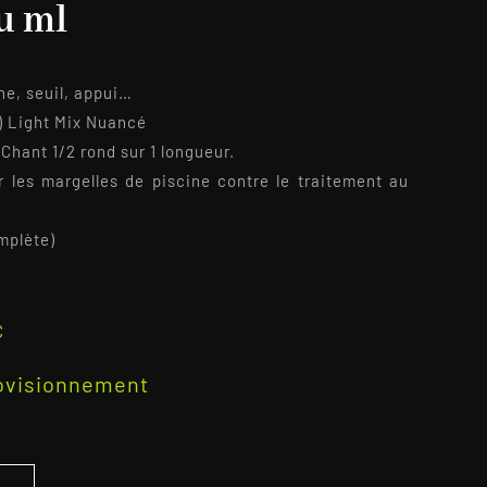
u ml
ne, seuil, appui…
x) Light Mix Nuancé
 Chant 1/2 rond sur 1 longueur.
er les margelles de piscine contre le traitement au
mplète)
C
rovisionnement