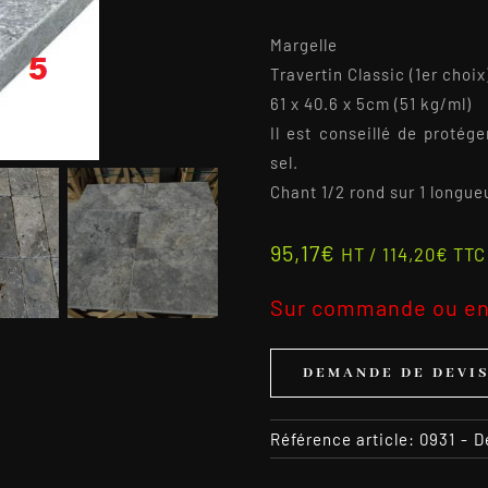
Margelle
Travertin Classic (1er choix)
61 x 40.6 x 5cm (51 kg/ml)
Il est conseillé de protég
sel.
Chant 1/2 rond sur 1 longue
95,17
€
HT /
114,20
€
TTC
Sur commande ou en
DEMANDE DE DEVI
Référence article:
0931
-
D