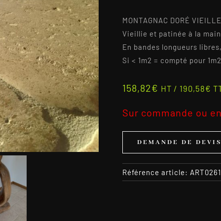
MONTAGNAC DORÉ VIEILLE
Vieillie et patinée à la main
En bandes longueurs libres
Si < 1m2 = compté pour 1m
158,82
€
HT /
190,58
€
T
Sur commande ou en
DEMANDE DE DEVI
Référence article:
ART0261