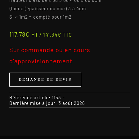
Hauteur d’assise 2 ou 3 ou 4 ou 5 ou 6cm
Queue (épaisseur du mur) 3 à 4cm
Si < 1m2 = compté pour 1m2
117,78
€
HT /
141,34
€
TTC
Sur commande ou en cours
d'approvisionnement
DEMANDE DE DEVIS
Référence article:
1153
-
Dernière mise à jour: 3 août 2026