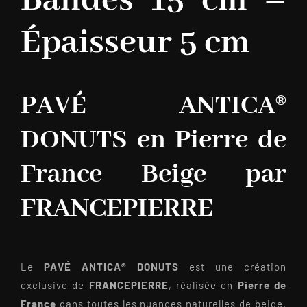
Bandes 15 cm –
Épaisseur 5 cm
PAVÉ ANTICA®
DONUTS en Pierre de
France Beige par
FRANCEPIERRE
Le
PAVÉ ANTICA® DONUTS
est une création
exclusive de
FRANCEPIERRE
, réalisée en
Pierre de
France
dans toutes les nuances naturelles de beige.