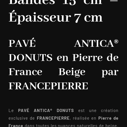
Bandes 15 cm –
Épaisseur 7 cm
PAVÉ ANTICA®
DONUTS en Pierre de
France Beige par
FRANCEPIERRE
Le
PAVÉ ANTICA® DONUTS
est une création
exclusive de
FRANCEPIERRE
, réalisée en
Pierre de
France
dans toutes les nuances naturelles de beige.