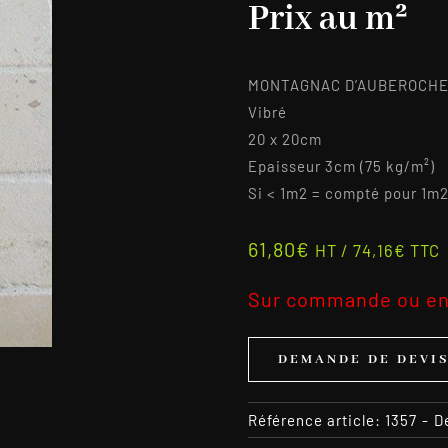
Prix au m²
MONTAGNAC D’AUBEROCHE B
Vibré
20 x 20cm
Epaisseur 3cm (75 kg/m²)
Si < 1m2 = compté pour 1m
61,80
€
HT /
74,16
€
TTC
Sur commande ou en
DEMANDE DE DEVI
Référence article:
1357
-
D