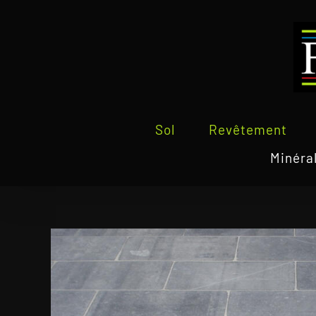
Passer
au
contenu
Sol
Revêtement
Minéra