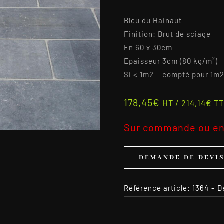
Bleu du Hainaut
Finition: Brut de sciage
En 60 x 30cm
Epaisseur 3cm (80 kg/m²)
Si < 1m2 = compté pour 1m
178,45
€
HT /
214,14
€
TT
Sur commande ou en
DEMANDE DE DEVI
Référence article:
1364
-
D