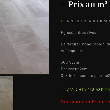
– Prix au m²
PIERRE DE FRANCE (BEAU
Egrésé arêtes vives
Le Natural Stone Design ide
et élégance.
50 x 50cm
Epaisseur 2cm
Si < 1m2 = compté pour 1m
111,23
€
HT /
133,48
€
TT
Sur commande ou en