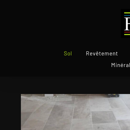
Passer
au
contenu
Sol
Revêtement
Minéra