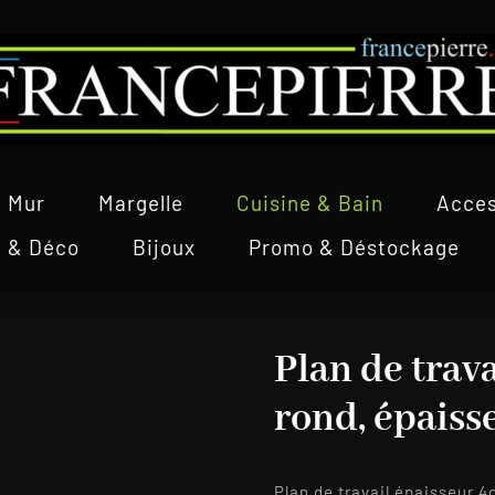
Mur
Margelle
Cuisine & Bain
Acces
l & Déco
Bijoux
Promo & Déstockage
Plan de trava
rond, épaiss
Plan de travail épaisseur 