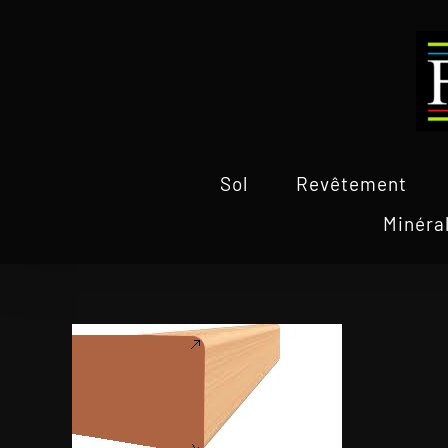
Passer
au
contenu
Sol
Revêtement
Minéra