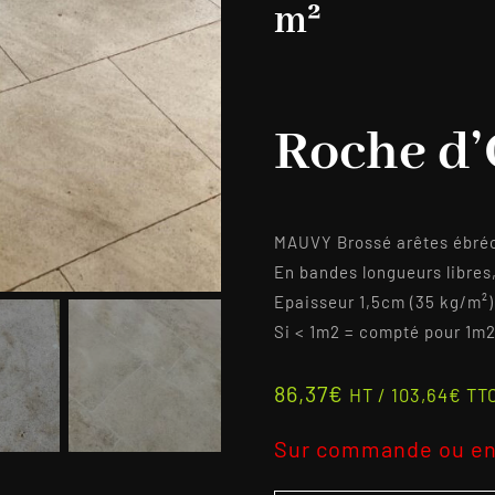
m²
Roche d’
MAUVY Brossé arêtes ébré
En bandes longueurs libres
Epaisseur 1,5cm (35 kg/m²)
Si < 1m2 = compté pour 1m
86,37
€
HT /
103,64
€
TT
Sur commande ou en