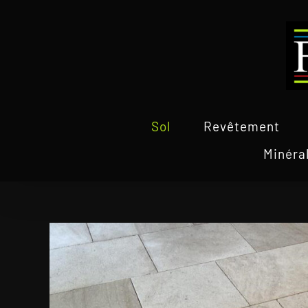
Passer
au
contenu
Sol
Revêtement
Minéra