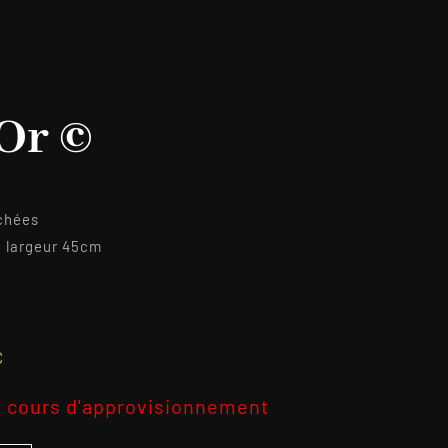
Or ©
chées
, largeur 45cm
2
C
 cours d'approvisionnement