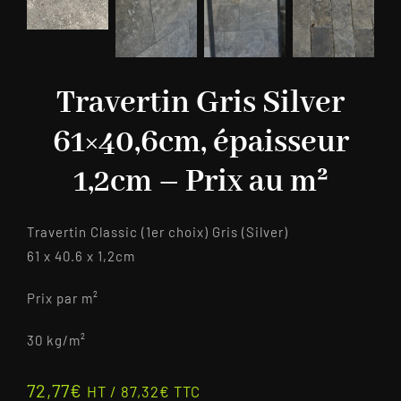
Travertin Gris Silver
61×40,6cm, épaisseur
1,2cm – Prix au m²
Travertin Classic (1er choix) Gris (Silver)
61 x 40.6 x 1,2cm
Prix par m²
30 kg/m²
72,77
€
HT /
87,32
€
TTC