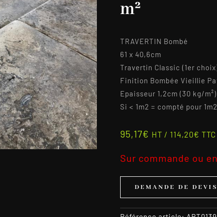
m²
TRAVERTIN Bombé
61 x 40,6cm
Travertin Classic (1er choix)
Finition Bombée Vieillie Pa
Epaisseur 1,2cm (30 kg/m²)
Si < 1m2 = compté pour 1m
95,17
€
HT /
114,20
€
TTC
Sur commande ou en
DEMANDE DE DEVI
Référence article:
ART0139