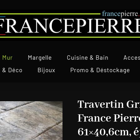
Mur
Margelle
Cuisine & Bain
Acces
l & Déco
Bijoux
Promo & Déstockage
Travertin Gr
France Pier
61×40,6cm, é