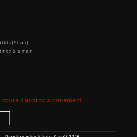
 Gris (Silver)
tinée à la main
2
 cours d'approvisionnement
S
-
Dernière mise à jour: 3 août 2026