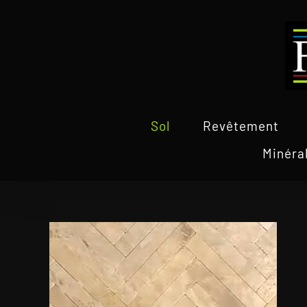
Passer
au
contenu
Sol
Revêtement
Minéra