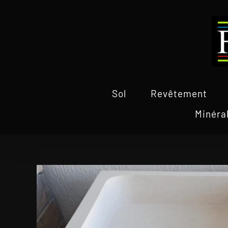
Passer
au
contenu
Sol
Revêtement
Minéra