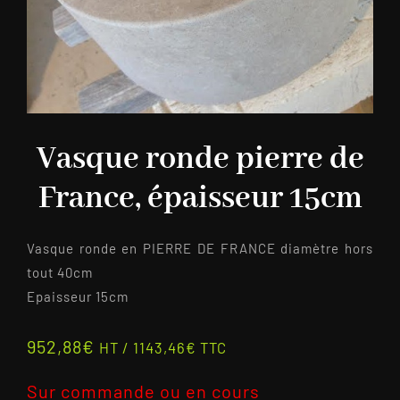
Vasque ronde pierre de
France, épaisseur 15cm
Vasque ronde en PIERRE DE FRANCE diamètre hors
tout 40cm
Epaisseur 15cm
952,88
€
HT /
1143,46
€
TTC
Sur commande ou en cours