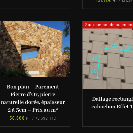
HT /
121,34
Sur commande ou en cou
Bon plan – Parement
Pierre d’Or, pierre
Dallage rectangl
naturelle dorée, épaisseur
cabochon Effet T
2 à 3cm – Prix au m²
58,66
€
HT /
70,39
€
TTC