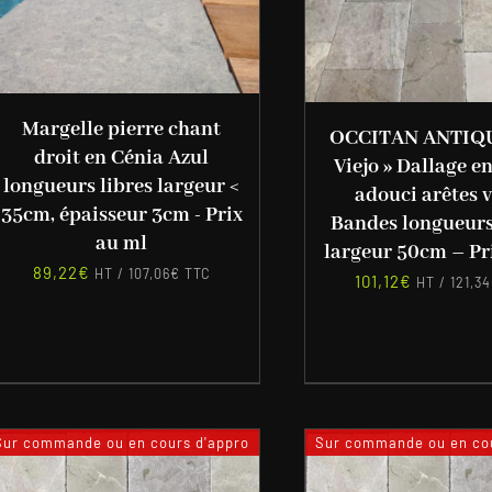
Margelle pierre chant
OCCITAN ANTIQU
droit en Cénia Azul
Viejo » Dallage en
longueurs libres largeur <
adouci arêtes v
35cm, épaisseur 3cm - Prix
Bandes longueurs 
au ml
largeur 50cm – Pr
89,22
€
HT /
107,06
€
TTC
101,12
€
HT /
121,34
Sur commande ou en cours d'appro
Sur commande ou en cou