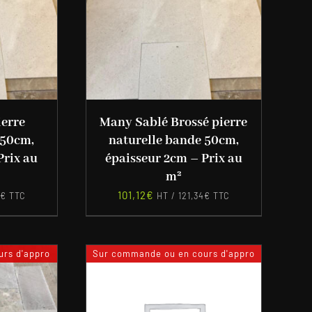
ierre
Many Sablé Brossé pierre
 50cm,
naturelle bande 50cm,
Prix au
épaisseur 2cm – Prix au
m²
101,12
€
€
TTC
HT /
121,34
€
TTC
rs d'appro
Sur commande ou en cours d'appro