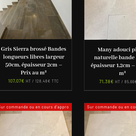
Gris Sierra brossé Bandes
Many adouci p
longueurs libres largeur
naturelle bande
50cm, épaisseur 2cm –
épaisseur 1,2cm –
Prix au m²
m²
107,07
€
71,38
€
HT /
128,48
€
TTC
HT /
85,66
Sur commande ou en cours d'appro
Sur commande ou en cou