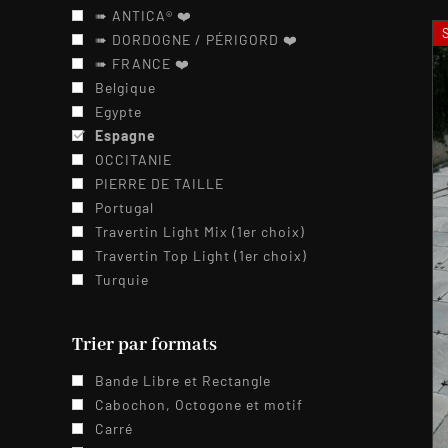
➠ ANTICA® ❤️️
➠ DORDOGNE / PÉRIGORD ❤️️
➠ FRANCE ❤️️
Belgique
Egypte
Espagne
OCCITANIE
PIERRE DE TAILLE
Portugal
Travertin Light Mix (1er choix)
Travertin Top Light (1er choix)
Turquie
Trier par formats
Bande Libre et Rectangle
Cabochon, Octogone et motif
Carré