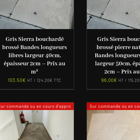
Gris Sierra bouchardé
Gris Sierra bou
brossé Bandes longueurs
brossé pierre na
libres largeur 40cm,
Bandes longueurs
épaisseur 2cm – Prix au
largeur 50cm, ép
m²
2cm – Prix au
103,50
€
96,00
€
HT /
124,20
€
TTC
HT /
115,20
Sur commande ou en cours d'appro
Sur commande ou en cou