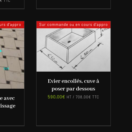
€
TTC
rs d'appro
Sur commande ou en cours d'appro
Evier encollés, cuve à
poser par dessous
590,00
€
HT /
708,00
€
TTC
e avec
issage