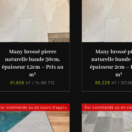
Many brossé pierre
Many brossé p
naturelle bande 30cm,
naturelle bande
épaisseur 1,2cm – Prix au
épaisseur 2cm – 
m²
m²
61,80
€
89,22
€
HT /
74,16
€
TTC
HT /
107,06
Sur commande ou en cours d'appro
Sur commande ou en cou