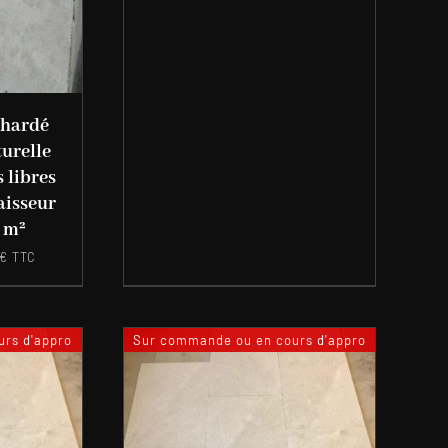
chardé
turelle
 libres
aisseur
 m²
€
TTC
rs d'appro
Sur commande ou en cours d'appro