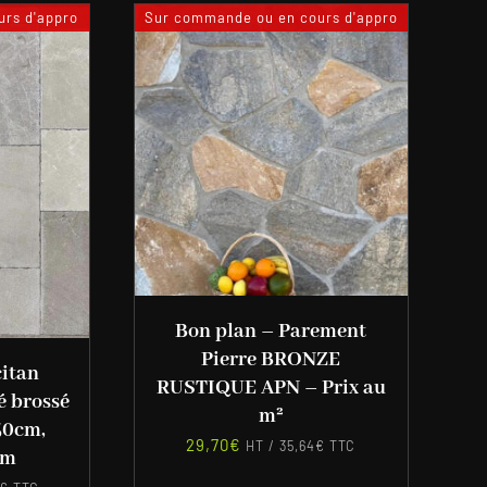
rs d'appro
Sur commande ou en cours d'appro
Bon plan – Parement
Pierre BRONZE
citan
RUSTIQUE APN – Prix au
é brossé
m²
50cm,
29,70
€
HT /
35,64
€
TTC
cm