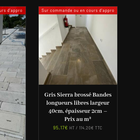
rs d'appro
Sur commande ou en cours d'appro
Gris Sierra brossé Bandes
longueurs libres largeur
40cm, épaisseur 2cm –
Prix au m²
95,17
€
HT /
114,20
€
TTC