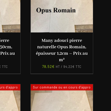
ierre
Many adouci pierre
 30cm,
naturelle Opus Romain,
 Prix au
épaisseur 1,2cm – Prix au
m²
78,52
€
€
TTC
HT /
94,22
€
TTC
rs d'appro
Sur commande ou en cours d'appro