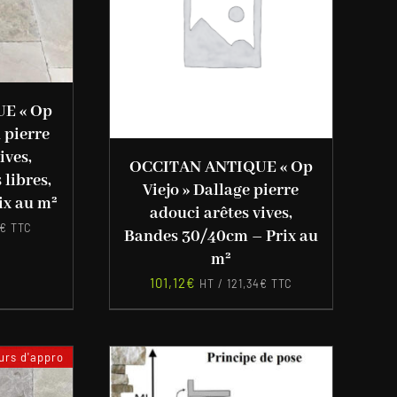
E « Op
 pierre
ives,
OCCITAN ANTIQUE « Op
libres,
Viejo » Dallage pierre
ix au m²
adouci arêtes vives,
€
TTC
Bandes 30/40cm – Prix au
m²
101,12
€
HT /
121,34
€
TTC
rs d'appro