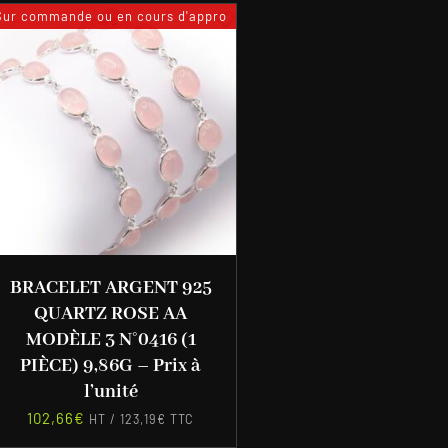
Sur commande ou en cours d'appro
BRACELET ARGENT 925
QUARTZ ROSE AA
MODÈLE 3 N°0416 (1
PIÈCE) 9,86G – Prix à
l’unité
102,66
€
HT /
123,19
€
TTC