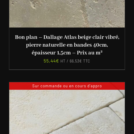
Bon plan – Dallage Atlas beige clair vibré,
pierre naturelle en bandes 40cm,
épaisseur 1,5cm – Prix au m²
55,44
€
HT /
66,53
€
TTC
Sur commande ou en cours d'appro