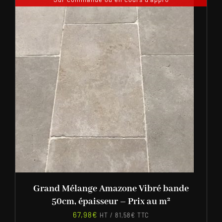
Grand Mélange Amazone Vibré bande
50cm, épaisseur – Prix au m²
67,98
€
HT /
81,58
€
TTC