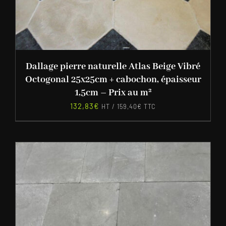
Dallage pierre naturelle Atlas Beige Vibré
Octogonal 25x25cm + cabochon, épaisseur
1,5cm – Prix au m²
132,83
€
HT /
159,40
€
TTC