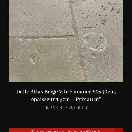
Dalle Atlas Beige Vibré nuancé 60x40cm,
épaisseur 1,5cm – Prix au m²
59,74
€
HT /
71,69
€
TTC
Sur commande ou en cours d'appro