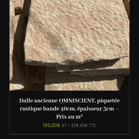
Dalle ancienne OMNISCIENT, piquetée
rustique bande 40cm, épaisseur 3cm –
Prix au m²
190,00
€
HT /
228,00
€
TTC