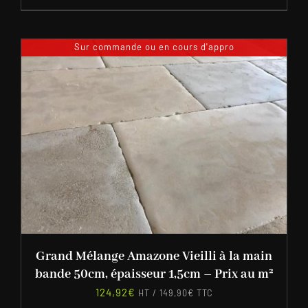
Sur commande ou en cours d'appro
Grand Mélange Amazone Vieilli à la main
bande 50cm, épaisseur 1,5cm – Prix au m²
124,92
€
HT /
149,90
€
TTC