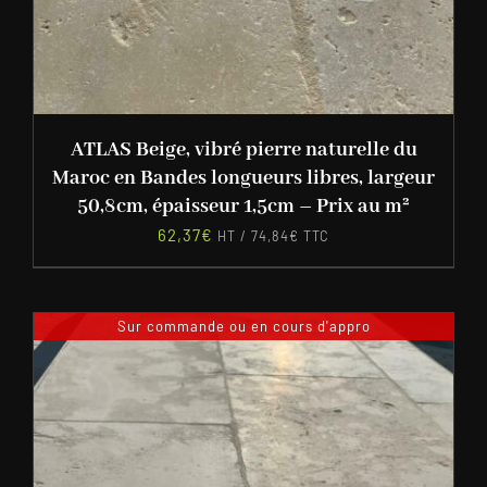
ATLAS Beige, vibré pierre naturelle du
Maroc en Bandes longueurs libres, largeur
50,8cm, épaisseur 1,5cm – Prix au m²
62,37
€
HT /
74,84
€
TTC
Sur commande ou en cours d'appro