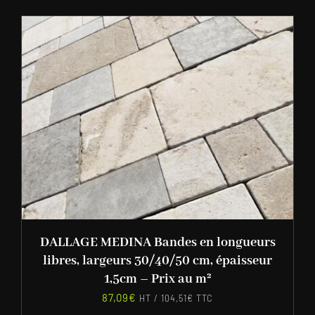
DALLAGE MEDINA Bandes en longueurs
libres, largeurs 30/40/50 cm, épaisseur
1,5cm – Prix au m²
87,09
€
HT /
104,51
€
TTC