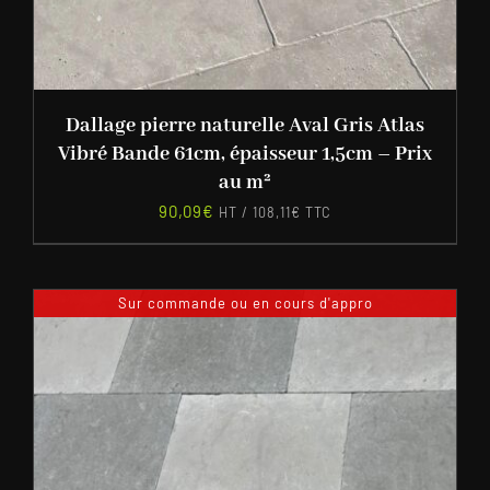
Dallage pierre naturelle Aval Gris Atlas
Vibré Bande 61cm, épaisseur 1,5cm – Prix
au m²
90,09
€
HT /
108,11
€
TTC
Sur commande ou en cours d'appro