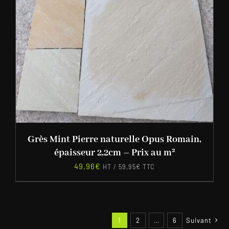
Grès Mint Pierre naturelle Opus Romain,
épaisseur 2,2cm – Prix au m²
49,96
€
HT /
59,95
€
TTC
1
2
…
6
Suivant