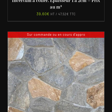
Incertum à coller. Epaisseur 1 à 2cm – Prix
au m²
39,60
€
HT /
47,52
€
TTC
Sur commande ou en cours d'appro