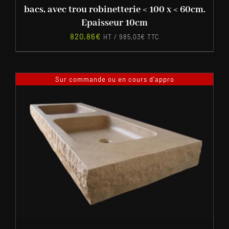
bacs, avec trou robinetterie < 100 x < 60cm.
Epaisseur 10cm
820,86
€
HT /
985,03
€
TTC
Sur commande ou en cours d'appro