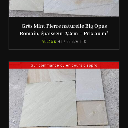
Grès Mint Pierre naturelle Big Opus
Romain, épaisseur 2,2cm – Prix au m²
46,35
€
HT /
55,62
€
TTC
Sur commande ou en cours d'appro