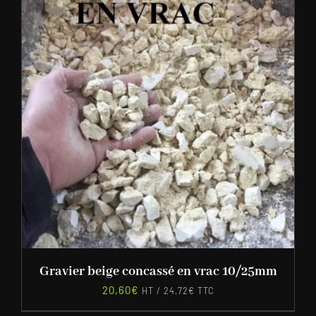
Gravier beige concassé en vrac 10/25mm
20,60
€
HT /
24,72
€
TTC