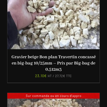
Gravier beige Bon plan Travertin concassé
en big-bag 10/25mm – Prix par Big-bag de
0,512m3
23,10
€
HT /
27,72
€
TTC
Sur commande ou en cours d'appro