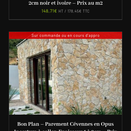
2cm noir et ivoire – Prix au m2
148,71
€
HT /
178,45
€
TTC
Sur commande ou en cours d'appro
Bon Plan – Parement Cévennes en Opus