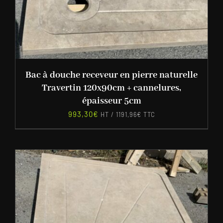
Bac à douche receveur en pierre naturelle
Travertin 120x90cm + cannelures,
épaisseur 5cm
993,30
€
HT /
1191,96
€
TTC