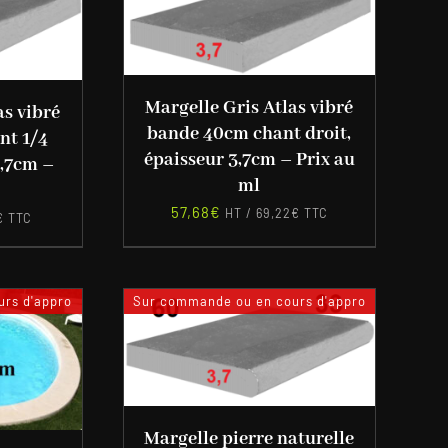
Margelle Gris Atlas vibré
as vibré
bande 40cm chant droit,
nt 1/4
épaisseur 3,7cm – Prix au
3,7cm –
ml
57,68
€
HT /
69,22
€
TTC
€
TTC
rs d'appro
Sur commande ou en cours d'appro
Margelle pierre naturelle