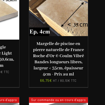
Margelle de piscine en
gle
pierre naturelle de France
c Light
Roche d’Or © Coulm Vibré
50,6cm,
Bandes longueurs libres,
cm
largeur < 35cm, épaisseur
9
€
TTC
4cm - Prix au ml
66,75
€
HT /
80,10
€
TTC
rs d'appro
Sur commande ou en cours d'appro