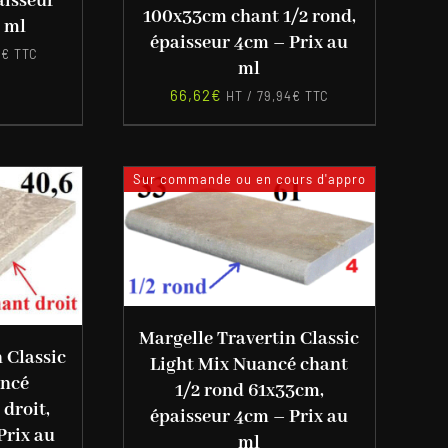
aisseur
100x33cm chant 1/2 rond,
 ml
épaisseur 4cm – Prix au
7
€
TTC
ml
66,62
€
HT /
79,94
€
TTC
Sur commande ou en cours d'appro
Margelle Travertin Classic
 Classic
Light Mix Nuancé chant
ancé
1/2 rond 61x33cm,
droit,
épaisseur 4cm – Prix au
Prix au
ml