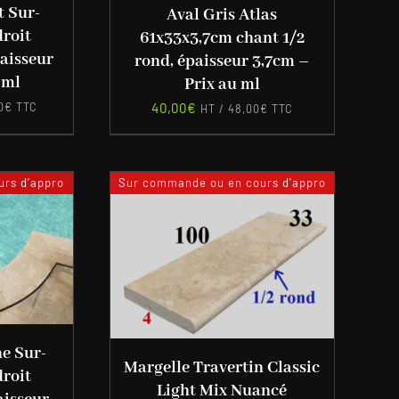
t Sur-
Aval Gris Atlas
droit
61x33x3,7cm chant 1/2
aisseur
rond, épaisseur 3,7cm –
 ml
Prix au ml
40,00
€
0
€
TTC
HT /
48,00
€
TTC
rs d'appro
Sur commande ou en cours d'appro
e Sur-
Margelle Travertin Classic
droit
Light Mix Nuancé