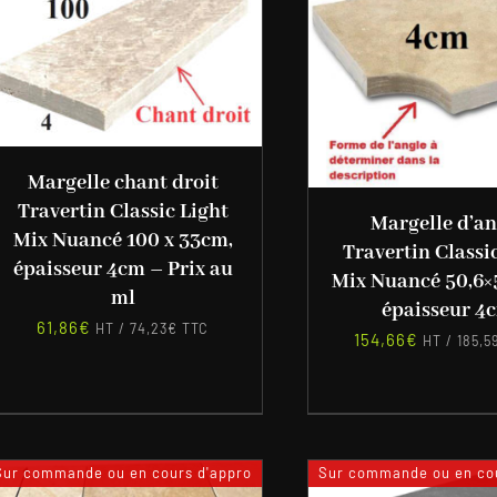
Margelle chant droit
Travertin Classic Light
Margelle d’an
Mix Nuancé 100 x 33cm,
Travertin Classi
épaisseur 4cm – Prix au
Mix Nuancé 50,6×
ml
épaisseur 4
61,86
€
HT /
74,23
€
TTC
154,66
€
HT /
185,5
Sur commande ou en cours d'appro
Sur commande ou en cou