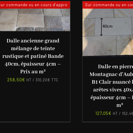
Sur commande ou en cours d'appro
Sur commande ou en cou
Dalle ancienne grand
mélange de teinte
rustique et patiné Bande
40cm, épaisseur 4cm –
Dalle en pierr
Prix au m²
Montagnac d’Aub
258,50
€
HT /
310,20
€
TTC
B1 Clair nuancé 
arêtes vives 40
épaisseur 4cm – 
m²
127,05
€
HT /
152,4