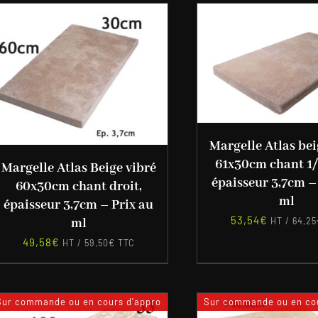
Margelle Atlas bei
61x30cm chant 1/
Margelle Atlas Beige vibré
épaisseur 3,7cm –
60x30cm chant droit,
ml
épaisseur 3,7cm – Prix au
53,54
€
ml
HT /
64,25
49,58
€
HT /
59,50
€
TTC
Sur commande ou en cours d'appro
Sur commande ou en cou