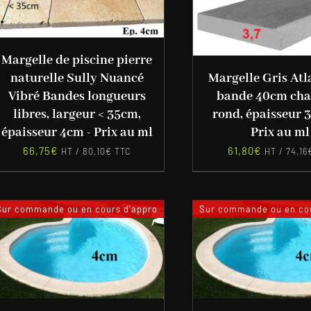
Margelle de piscine pierre
Margelle Gris Atl
naturelle Sully Nuancé
bande 40cm cha
Vibré Bandes longueurs
rond, épaisseur 
libres, largeur < 35cm,
Prix au ml
épaisseur 4cm - Prix au ml
61,80
€
66,75
€
HT /
74,16
HT /
80,10
€
TTC
Sur commande ou en cours d'appro
Sur commande ou en cou