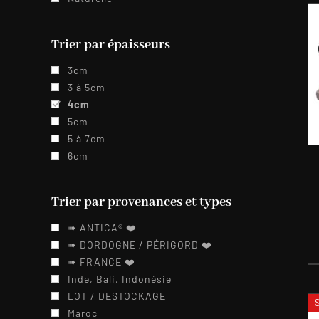
Trier par épaisseurs
3cm
3 à 5cm
4cm
5cm
5 à 7cm
6cm
Trier par provenances et types
➠ ANTICA® ❤️️
➠ DORDOGNE / PÉRIGORD ❤️️
➠ FRANCE ❤️️
Inde, Bali, Indonésie
LOT / DESTOCKAGE
Maroc