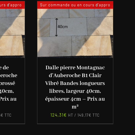
rs d'appro
Sur commande ou en cours d'appro
e de
Dalle pierre Montagnac
eroche
d’Auberoche B1 Clair
brossé
Vibré Bandes longueurs
x40cm,
libres, largeur 40cm,
Prix au
épaisseur 4cm – Prix au
m²
124,31
€
6
€
TTC
HT /
149,17
€
TTC